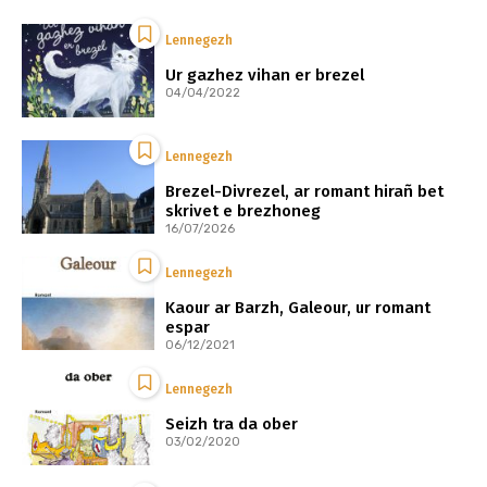
Lennegezh
Ur gazhez vihan er brezel
04/04/2022
Lennegezh
Brezel-Divrezel, ar romant hirañ bet
skrivet e brezhoneg
16/07/2026
Lennegezh
Kaour ar Barzh, Galeour, ur romant
espar
06/12/2021
Lennegezh
Seizh tra da ober
03/02/2020