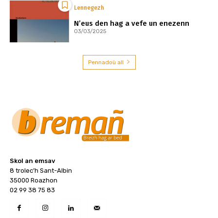
Lennegezh
N’eus den hag a vefe un enezenn
03/03/2025
Pennadoù all
Skol an emsav
8 trolec’h Sant-Albin
35000 Roazhon
02 99 38 75 83