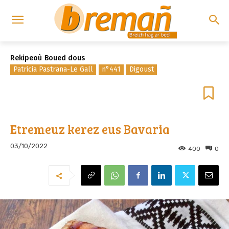
Rekipeoù
Boued dous
Patricia Pastrana-Le Gall
n°441
Digoust
Etremeuz kerez eus Bavaria
03/10/2022
400
0