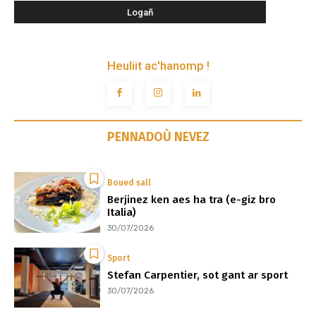
Heuliit ac'hanomp !
PENNADOÙ NEVEZ
Boued sall
Berjinez ken aes ha tra (e-giz bro
Italia)
30/07/2026
Sport
Stefan Carpentier, sot gant ar sport
30/07/2026