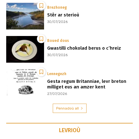
Brezhoneg
Stêr ar sterioù
30/07/2026
Boued dous
Gwastilli chokolad berus o c’hreiz
30/07/2026
Lennegezh
Gesta regum Britanniae, levr breton
milliget eus an amzer kent
27/07/2026
Pennadoù all
LEVRIOÙ