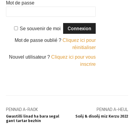
Mot de passe
Se souvenir de moi
Mot de passe oublié ?
Cliquez ici pour
réinitialiser
Nouvel utilisateur ?
Cliquez ici pour vous
inscrire
PENNAD A-RAOK
PENNAD A-HEUL
Gwastilli linad ha bara segal
Soñj & disoñj miz Kerzu 2022
gant tartar bezhin