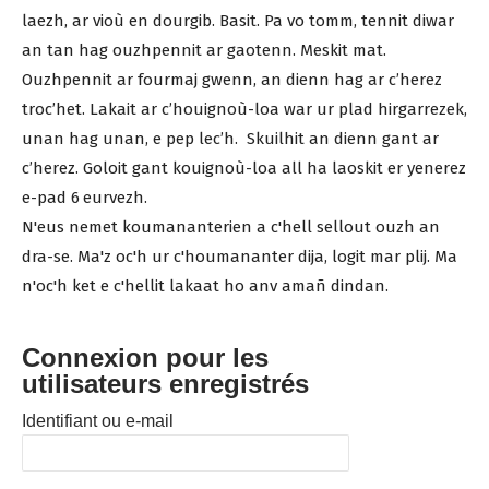
laezh, ar vioù en dourgib. Basit. Pa vo tomm, tennit diwar
an tan hag ouzhpennit ar gaotenn. Meskit mat.
Ouzhpennit ar fourmaj gwenn, an dienn hag ar c’herez
troc’het. Lakait ar c’houignoù-loa war ur plad hirgarrezek,
unan hag unan, e pep lec’h. Skuilhit an dienn gant ar
c’herez. Goloit gant kouignoù-loa all ha laoskit er yenerez
e-pad 6 eurvezh.
N'eus nemet koumananterien a c'hell sellout ouzh an
dra-se. Ma'z oc'h ur c'houmananter dija, logit mar plij. Ma
n'oc'h ket e c'hellit lakaat ho anv amañ dindan.
Connexion pour les
utilisateurs enregistrés
Identifiant ou e-mail