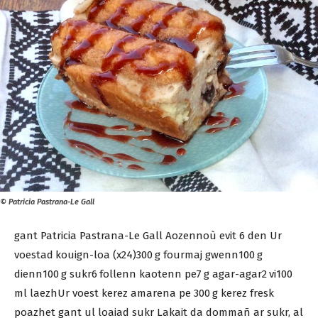
© Patricia Pastrana-Le Gall
gant Patricia Pastrana-Le Gall Aozennoù evit 6 den Ur
voestad kouign-loa (x24)300 g fourmaj gwenn100 g
dienn100 g sukr6 follenn kaotenn pe7 g agar-agar2 vi100
ml laezhUr voest kerez amarena pe 300 g kerez fresk
poazhet gant ul loaiad sukr Lakait da dommañ ar sukr, al