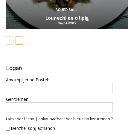
BOUED SALL
Lounezhi en o lipig
04/04/2022
Logañ
Anv implijer pe Postel:
Ger-tremen:
|
Lakait hoc'h anv
ankounac'haet hoc'h eus ho ker-tremen ?
Derc'hel soñj ac'hanon