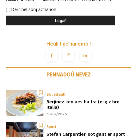
Derc'hel soñj ac'hanon
Heuliit ac'hanomp !
PENNADOÙ NEVEZ
Boued sall
Berjinez ken aes ha tra (e-giz bro
Italia)
30/07/2026
Sport
Stefan Carpentier, sot gant ar sport