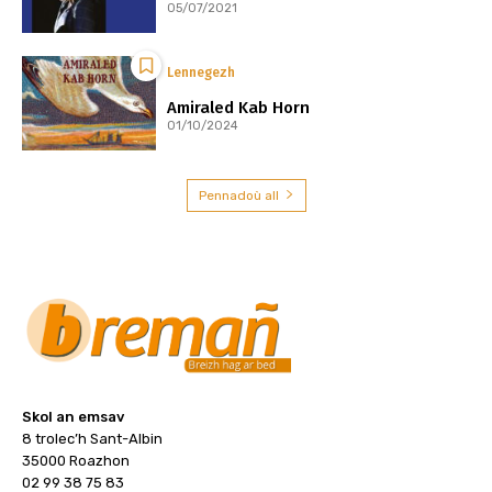
05/07/2021
Lennegezh
Amiraled Kab Horn
01/10/2024
Pennadoù all
Skol an emsav
8 trolec’h Sant-Albin
35000 Roazhon
02 99 38 75 83