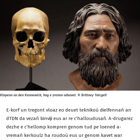
Klopenn an den Kennewick, hag e zremm adsavet. © Brittney Tatcgell
E-korf un tregont vloaz eo deuet teknikoù dielfennañ an
dTDN da vezañ binviji eus ar re c’halloudusañ. A-drugarez
dezhe e c’hellomp kompren genom tud pe loened a-
vremañ kerkoulz ha roudoù eus ur genom kavet war