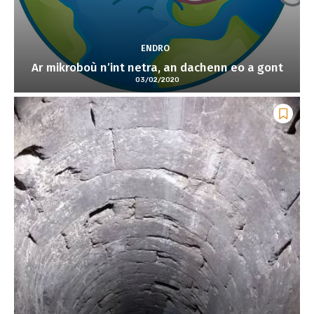
ENDRO
Ar mikroboù n’int netra, an dachenn eo a gont
03/02/2020