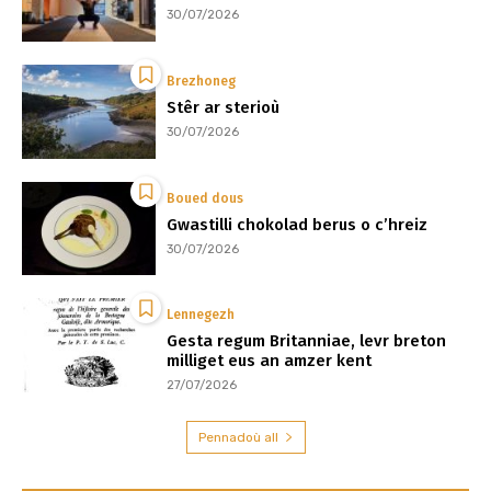
30/07/2026
Brezhoneg
Stêr ar sterioù
30/07/2026
Boued dous
Gwastilli chokolad berus o c’hreiz
30/07/2026
Lennegezh
Gesta regum Britanniae, levr breton
milliget eus an amzer kent
27/07/2026
Pennadoù all