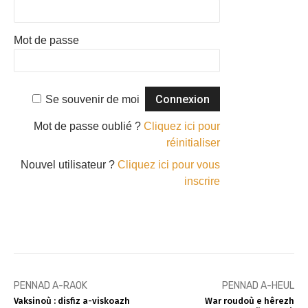
Mot de passe
Se souvenir de moi
Mot de passe oublié ?
Cliquez ici pour
réinitialiser
Nouvel utilisateur ?
Cliquez ici pour vous
inscrire
PENNAD A-RAOK
PENNAD A-HEUL
Vaksinoù : disfiz a-viskoazh
War roudoù e hêrezh