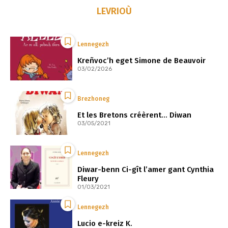
LEVRIOÙ
Lennegezh
Kreñvoc’h eget Simone de Beauvoir
03/02/2026
Brezhoneg
Et les Bretons créèrent… Diwan
03/05/2021
Lennegezh
Diwar-benn Ci-gît l’amer gant Cynthia
Fleury
01/03/2021
Lennegezh
Lucio e-kreiz K.