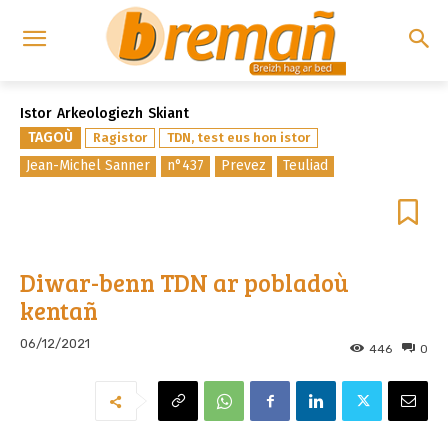
Istor
Arkeologiezh
Skiant
TAGOÙ
Ragistor
TDN, test eus hon istor
Jean-Michel Sanner
n°437
Prevez
Teuliad
Diwar-benn TDN ar pobladoù
kentañ
06/12/2021
446
0