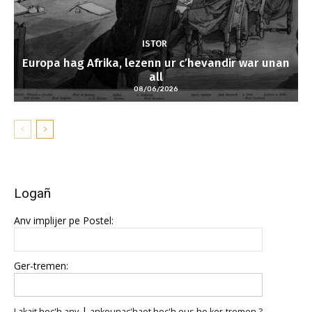
ISTOR
Europa hag Afrika, lezenn ur c’hevandir war unan
all
08/06/2026
Logañ
Anv implijer pe Postel:
Ger-tremen:
|
Lakait hoc'h anv
ankounac'haet hoc'h eus ho ker-tremen ?