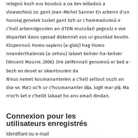
relegoù kozh eus boudoù a oa bev miliadoù a
vloavezhioù zo. gant Jean-Michel Sanner En arbenn d’un
horolaj genetek lusket gant tizh ar c’hemmadurioù e
c’hall arbennigourien an dTDN muzuliañ pegoulz e voe
dispartiet daou spesad diskennet eus ur gourdad boutin.
Klopennoù Homo sapiens (a-gleiz) hag Homo
neanderthalensis (a-zehou) lakaet keñver-ha-keñver
(Vincent Mourre, 2006). Dre zielfennañ genomoù er bed a-
bezh eo deuet ar skiantourien da
N'eus nemet koumananterien a c'hell sellout ouzh an
dra-se. Ma'z oc'h ur c'houmananter dija, logit mar plij. Ma
n'oc'h ket e c'hellit lakaat ho anv amañ dindan.
Connexion pour les
utilisateurs enregistrés
Identifiant ou e-mail