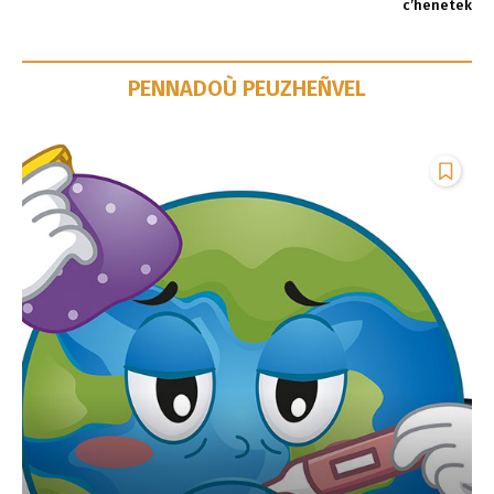
c’henetek
PENNADOÙ PEUZHEÑVEL